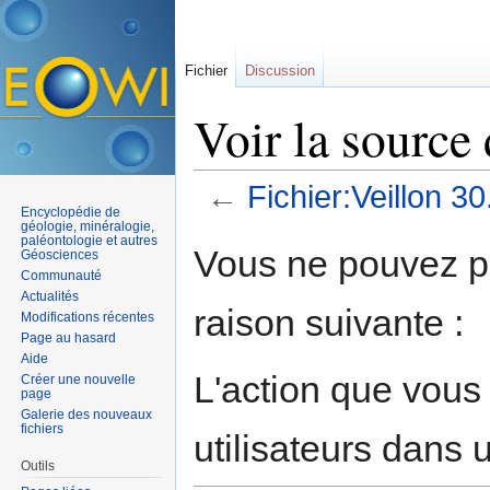
Fichier
Discussion
Voir la source 
←
Fichier:Veillon 30
Encyclopédie de
Aller à :
navigation
,
rechercher
géologie, minéralogie,
paléontologie et autres
Vous ne pouvez pa
Géosciences
Communauté
Actualités
raison suivante :
Modifications récentes
Page au hasard
Aide
L'action que vous
Créer une nouvelle
page
Galerie des nouveaux
fichiers
utilisateurs dans
Outils