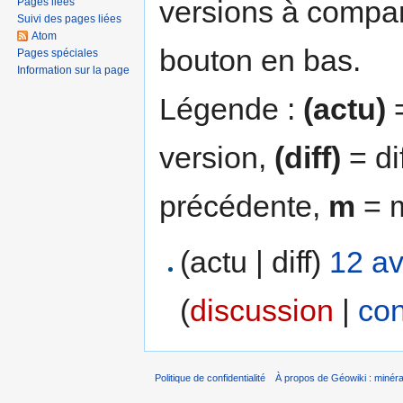
versions à compar
Pages liées
Suivi des pages liées
Atom
bouton en bas.
Pages spéciales
Information sur la page
Légende :
(actu)
=
version,
(diff)
= di
précédente,
m
= m
(actu | diff)
12 av
(
discussion
|
con
Politique de confidentialité
À propos de Géowiki : minérau