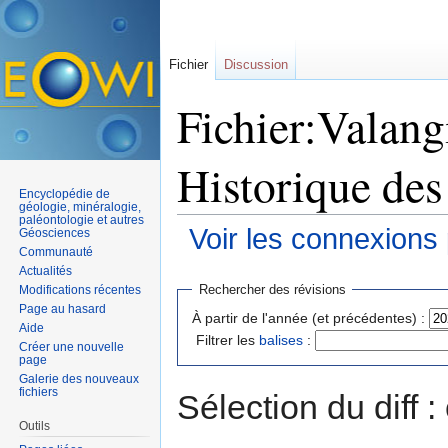
Fichier
Discussion
Fichier:Valangi
Historique des
Encyclopédie de
géologie, minéralogie,
paléontologie et autres
Voir les connexions
Géosciences
Communauté
Aller à :
navigation
,
rechercher
Actualités
Rechercher des révisions
Modifications récentes
Page au hasard
À partir de l'année (et précédentes) :
Aide
Filtrer les
balises
:
Créer une nouvelle
page
Galerie des nouveaux
fichiers
Sélection du diff 
Outils