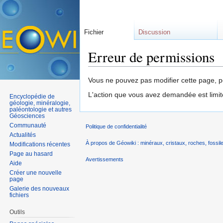
Fichier
Discussion
Erreur de permissions
Aller à :
navigation
,
rechercher
Vous ne pouvez pas modifier cette page, po
L'action que vous avez demandée est limit
Encyclopédie de
géologie, minéralogie,
paléontologie et autres
Géosciences
Communauté
Politique de confidentialité
Actualités
À propos de Géowiki : minéraux, cristaux, roches, fossile
Modifications récentes
Page au hasard
Avertissements
Aide
Créer une nouvelle
page
Galerie des nouveaux
fichiers
Outils