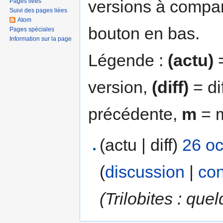
versions à compar
Pages liées
Suivi des pages liées
Atom
bouton en bas.
Pages spéciales
Information sur la page
Légende :
(actu)
=
version,
(diff)
= di
précédente,
m
= m
(actu | diff)
26 oc
(
discussion
|
con
(Trilobites : que