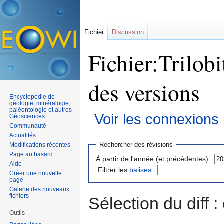
Fichier
Discussion
Fichier:Trilobi
des versions
Encyclopédie de
géologie, minéralogie,
paléontologie et autres
Voir les connexions
Géosciences
Communauté
Aller à :
navigation
,
rechercher
Actualités
Rechercher des révisions
Modifications récentes
Page au hasard
À partir de l'année (et précédentes) :
Aide
Filtrer les
balises
:
Créer une nouvelle
page
Galerie des nouveaux
fichiers
Sélection du diff 
Outils