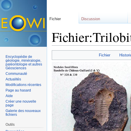
Fichier
Discussion
Fichier:Trilobi
Aller à :
navigation
,
rechercher
Fichier
Histori
Encyclopédie de
géologie, minéralogie,
paléontologie et autres
Géosciences
Communauté
Actualités
Modifications récentes
Page au hasard
Aide
Créer une nouvelle
page
Galerie des nouveaux
fichiers
Outils