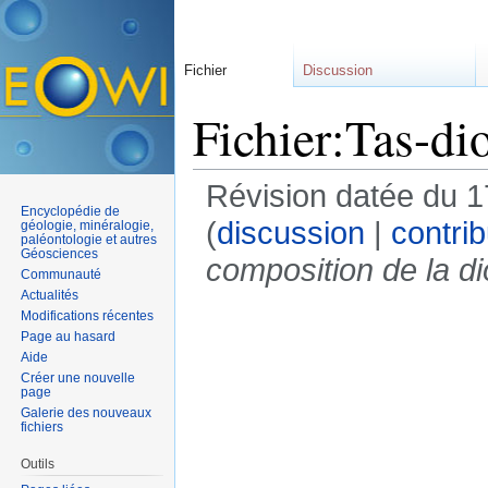
Fichier
Discussion
Fichier:Tas-di
Révision datée du 
Encyclopédie de
(
discussion
|
contrib
géologie, minéralogie,
paléontologie et autres
Géosciences
composition de la dio
Communauté
Actualités
Modifications récentes
Page au hasard
Aide
Créer une nouvelle
page
Galerie des nouveaux
fichiers
Outils