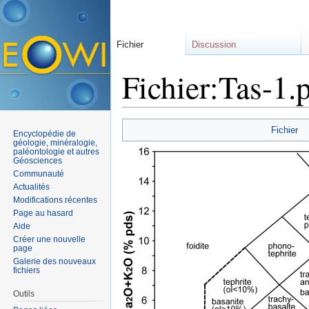
Fichier
Discussion
Fichier:Tas-1.
Aller à :
navigation
,
rechercher
Fichier
Encyclopédie de
géologie, minéralogie,
paléontologie et autres
Géosciences
Communauté
Actualités
Modifications récentes
Page au hasard
Aide
Créer une nouvelle
page
Galerie des nouveaux
fichiers
Outils