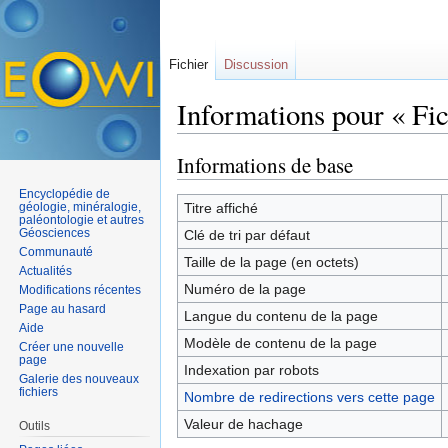
Fichier
Discussion
Informations pour « Fi
Aller à :
navigation
,
rechercher
Informations de base
Encyclopédie de
géologie, minéralogie,
Titre affiché
paléontologie et autres
Géosciences
Clé de tri par défaut
Communauté
Taille de la page (en octets)
Actualités
Numéro de la page
Modifications récentes
Page au hasard
Langue du contenu de la page
Aide
Modèle de contenu de la page
Créer une nouvelle
page
Indexation par robots
Galerie des nouveaux
fichiers
Nombre de redirections vers cette page
Valeur de hachage
Outils