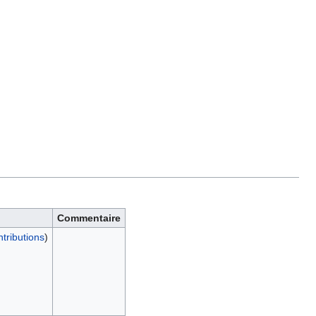
Commentaire
ntributions
)