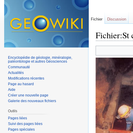
Fichier
Discussion
Fichier:St 
Aller à :
navigation
,
Encyclopédie de géologie, minéralogie,
paléontologie et autres Géosciences
Communauté
Actualités
Modifications récentes
Page au hasard
Aide
Créer une nouvelle page
Galerie des nouveaux fichiers
Outils
Pages liées
Suivi des pages liées
Pages spéciales