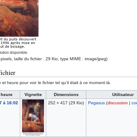
ution disponible.
pixels, taille du fichier : 29 Kio, type MIME :
image/jpeg
)
ichier
et heure pour voir le fichier tel qu'il était à ce moment-là.
 heure
Vignette
Dimensions
Utilisateur
7 à 16:02
252 × 417
(29 Kio)
Pegasus
(
discussion
|
co