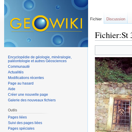
Fichier
Discussion
Fichier:St 
Aller à :
navigation
,
Encyclopédie de géologie, minéralogie,
paléontologie et autres Géosciences
Communauté
Actualités
Modifications récentes
Page au hasard
Aide
Créer une nouvelle page
Galerie des nouveaux fichiers
Outils
Pages liées
Suivi des pages liées
Pages spéciales