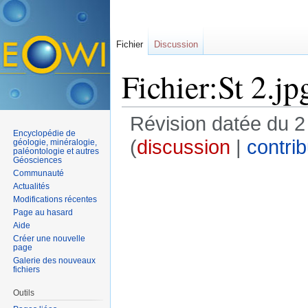
Fichier
Discussion
Fichier:St 2.jp
Révision datée du 2
Encyclopédie de
(
discussion
|
contrib
géologie, minéralogie,
paléontologie et autres
Géosciences
Communauté
Actualités
Modifications récentes
Page au hasard
Aide
Créer une nouvelle
page
Galerie des nouveaux
fichiers
Outils