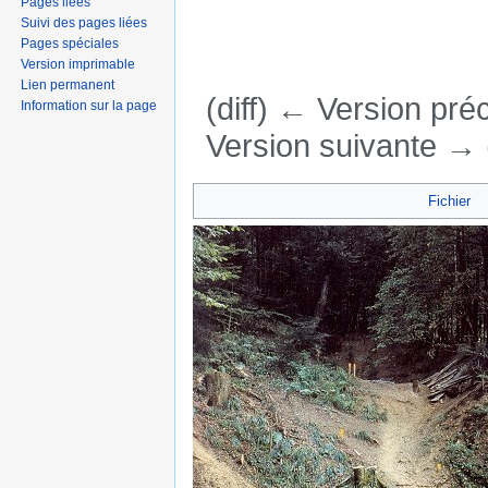
Pages liées
Suivi des pages liées
Pages spéciales
Version imprimable
Lien permanent
(diff) ← Version préc
Information sur la page
Version suivante → (
Aller à :
navigation
,
rechercher
Fichier