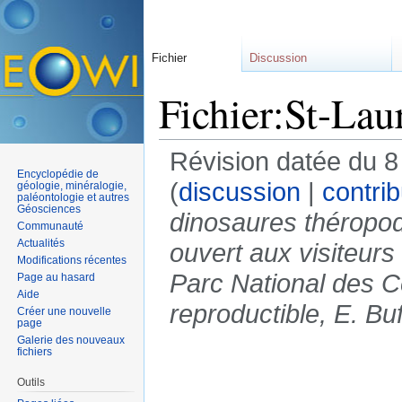
Fichier
Discussion
Fichier:St-Lau
Révision datée du 8 
Encyclopédie de
(
discussion
|
contrib
géologie, minéralogie,
paléontologie et autres
Géosciences
dinosaures théropod
Communauté
Actualités
ouvert aux visiteurs
Modifications récentes
Parc National des 
Page au hasard
Aide
reproductible, E. Buf
Créer une nouvelle
page
Galerie des nouveaux
fichiers
Outils