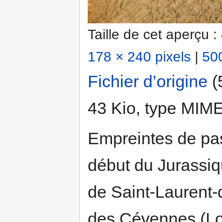
Taille de cet aperçu :
178 × 240 pixels
|
500
Fichier d’origine
‎
(
43 Kio, type MIM
Empreintes de pa
début du Jurassiqu
de Saint-Laurent-
des Cévennes (Loz