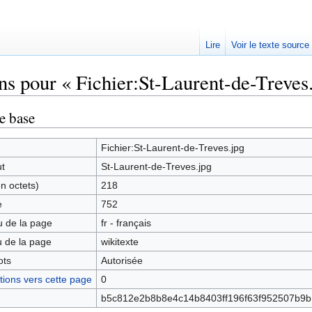
Lire
Voir le texte source
ns pour « Fichier:St-Laurent-de-Treves
rechercher
e base
Fichier:St-Laurent-de-Treves.jpg
ut
St-Laurent-de-Treves.jpg
en octets)
218
e
752
 de la page
fr - français
 de la page
wikitexte
ots
Autorisée
ions vers cette page
0
b5c812e2b8b8e4c14b8403ff196f63f952507b9b