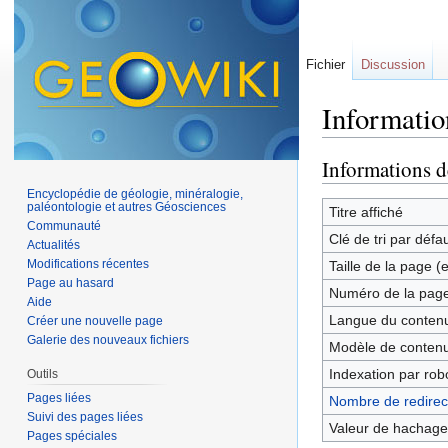
Fichier
Discussion
Informatio
Aller à :
navigation
,
Informations d
Encyclopédie de géologie, minéralogie,
paléontologie et autres Géosciences
Titre affiché
Communauté
Clé de tri par défa
Actualités
Modifications récentes
Taille de la page (
Page au hasard
Numéro de la pag
Aide
Langue du contenu
Créer une nouvelle page
Galerie des nouveaux fichiers
Modèle de contenu
Indexation par rob
Outils
Pages liées
Nombre de redirect
Suivi des pages liées
Valeur de hachage
Pages spéciales