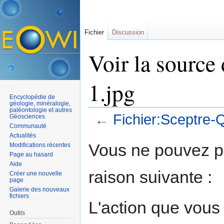
Fichier
Discussion
Voir la source
1.jpg
Encyclopédie de
géologie, minéralogie,
paléontologie et autres
←
Fichier:Sceptre-Q
Géosciences
Communauté
Aller à :
navigation
,
rechercher
Actualités
Vous ne pouvez pa
Modifications récentes
Page au hasard
Aide
raison suivante :
Créer une nouvelle
page
Galerie des nouveaux
fichiers
L'action que vous
Outils