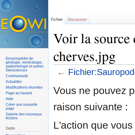
Fichier
Discussion
Voir la source
cherves.jpg
Encyclopédie de
géologie, minéralogie,
paléontologie et autres
←
Fichier:Sauropod
Géosciences
Communauté
Aller à :
navigation
,
rechercher
Actualités
Vous ne pouvez pa
Modifications récentes
Page au hasard
Aide
raison suivante :
Créer une nouvelle
page
Galerie des nouveaux
fichiers
L'action que vous
Outils