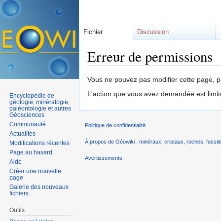
Fichier
Discussion
Erreur de permissions
Aller à :
navigation
,
rechercher
Vous ne pouvez pas modifier cette page, po
L'action que vous avez demandée est limit
Encyclopédie de
géologie, minéralogie,
paléontologie et autres
Géosciences
Communauté
Politique de confidentialité
Actualités
À propos de Géowiki : minéraux, cristaux, roches, fossile
Modifications récentes
Page au hasard
Avertissements
Aide
Créer une nouvelle
page
Galerie des nouveaux
fichiers
Outils