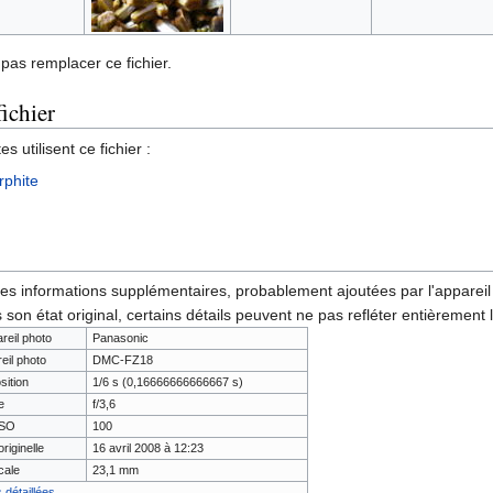
pas remplacer ce fichier.
fichier
 utilisent ce fichier :
rphite
des informations supplémentaires, probablement ajoutées par l'appareil p
 son état original, certains détails peuvent ne pas refléter entièrement 
areil photo
Panasonic
eil photo
DMC-FZ18
ition
1/6 s (0,16666666666667 s)
e
f/3,6
 ISO
100
riginelle
16 avril 2008 à 12:23
cale
23,1 mm
 détaillées