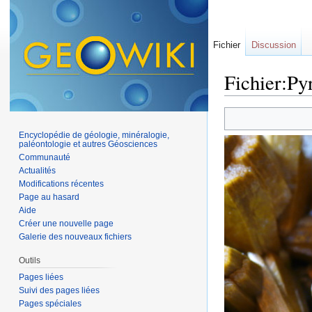
Fichier
Discussion
Fichier:Py
Aller à :
navigation
,
Encyclopédie de géologie, minéralogie,
paléontologie et autres Géosciences
Communauté
Actualités
Modifications récentes
Page au hasard
Aide
Créer une nouvelle page
Galerie des nouveaux fichiers
Outils
Pages liées
Suivi des pages liées
Pages spéciales