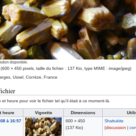
ution disponible.
‎
(600 × 450 pixels, taille du fichier : 137 Kio, type MIME :
image/jpeg
)
arges, Ussel, Corrèze, France
ichier
et heure pour voir le fichier tel qu'il était à ce moment-là.
t heure
Vignette
Dimensions
Util
008 à 16:57
600 × 450
Shattukite
(137 Kio)
(
discussion
|
con