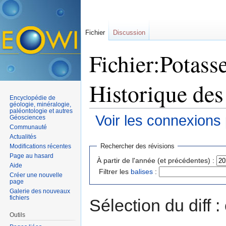
Fichier
Discussion
Fichier:Potass
Historique des
Encyclopédie de
géologie, minéralogie,
paléontologie et autres
Voir les connexions
Géosciences
Communauté
Aller à :
navigation
,
rechercher
Actualités
Rechercher des révisions
Modifications récentes
Page au hasard
À partir de l'année (et précédentes) :
Aide
Filtrer les
balises
:
Créer une nouvelle
page
Galerie des nouveaux
fichiers
Sélection du diff 
Outils