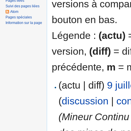
versions à compar
Pages liées
Suivi des pages liées
Atom
bouton en bas.
Pages spéciales
Information sur la page
Légende :
(actu)
=
version,
(diff)
= di
précédente,
m
= m
(actu | diff)
9 jui
(
discussion
|
con
(Mineur Contin