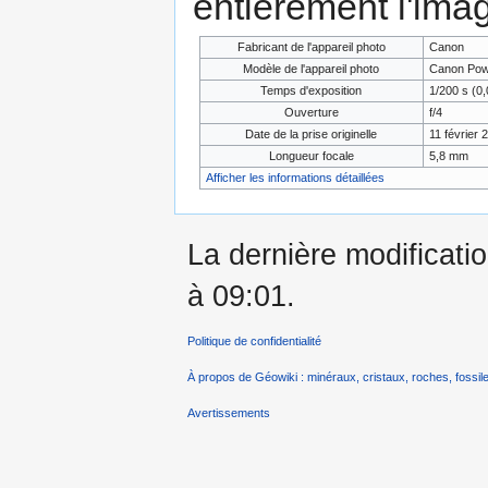
entièrement l'ima
Fabricant de l'appareil photo
Canon
Modèle de l'appareil photo
Canon Pow
Temps d'exposition
1/200 s (0,
Ouverture
f/4
Date de la prise originelle
11 février 
Longueur focale
5,8 mm
Afficher les informations détaillées
La dernière modificatio
à 09:01.
Politique de confidentialité
À propos de Géowiki : minéraux, cristaux, roches, fossile
Avertissements