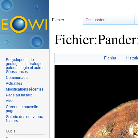
Fichier
Discussion
Fichier:Pander
Aller à :
navigation
,
rechercher
Fichier
Histori
Encyclopédie de
géologie, minéralogie,
paléontologie et autres
Géosciences
Communauté
Actualités
Modifications récentes
Page au hasard
Aide
Créer une nouvelle
page
Galerie des nouveaux
fichiers
Outils