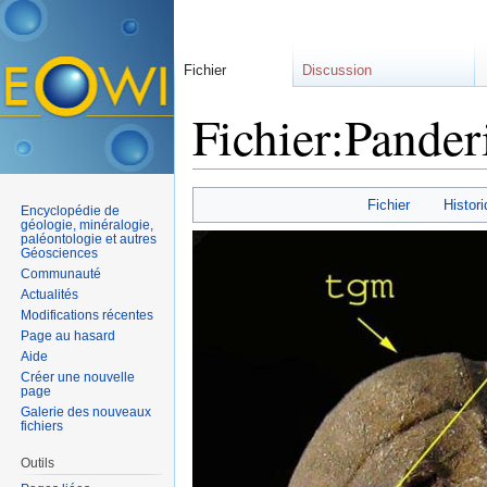
Fichier
Discussion
Fichier:Pander
Aller à :
navigation
,
rechercher
Fichier
Histori
Encyclopédie de
géologie, minéralogie,
paléontologie et autres
Géosciences
Communauté
Actualités
Modifications récentes
Page au hasard
Aide
Créer une nouvelle
page
Galerie des nouveaux
fichiers
Outils