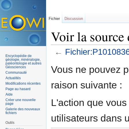
Fichier
Discussion
Voir la source
←
Fichier:P101083
Encyclopédie de
Aller à :
navigation
,
rechercher
géologie, minéralogie,
paléontologie et autres
Vous ne pouvez pa
Géosciences
Communauté
Actualités
raison suivante :
Modifications récentes
Page au hasard
Aide
L'action que vous
Créer une nouvelle
page
Galerie des nouveaux
fichiers
utilisateurs dans
Outils