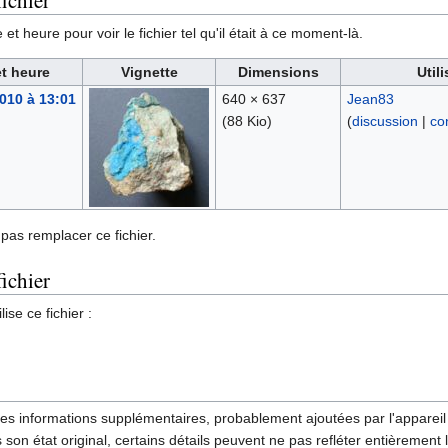
ichier
et heure pour voir le fichier tel qu'il était à ce moment-là.
et heure
Vignette
Dimensions
Util
2010 à 13:01
640 × 637
Jean83
(88 Kio)
(
discussion
|
co
pas remplacer ce fichier.
fichier
ise ce fichier :
des informations supplémentaires, probablement ajoutées par l'appareil p
 son état original, certains détails peuvent ne pas refléter entièrement 