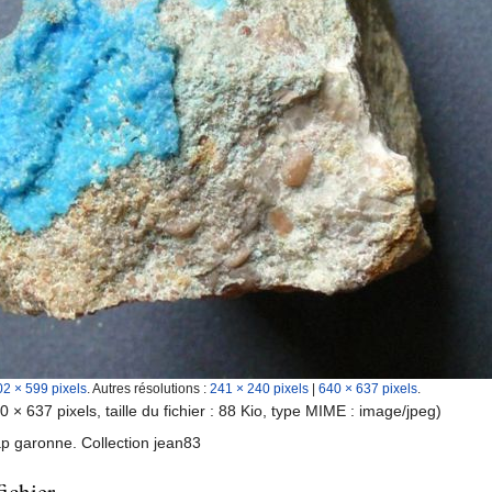
02 × 599 pixels
.
Autres résolutions :
241 × 240 pixels
|
640 × 637 pixels
.
0 × 637 pixels, taille du fichier : 88 Kio, type MIME :
image/jpeg
)
cap garonne. Collection jean83