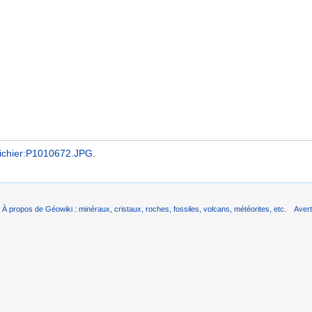
ichier:P1010672.JPG
.
À propos de Géowiki : minéraux, cristaux, roches, fossiles, volcans, météorites, etc.
Aver