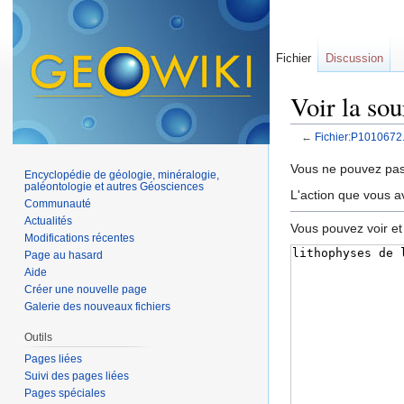
Fichier
Discussion
Voir la so
←
Fichier:P1010672
Aller à :
navigation
,
Vous ne pouvez pas 
Encyclopédie de géologie, minéralogie,
paléontologie et autres Géosciences
L'action que vous a
Communauté
Actualités
Vous pouvez voir et
Modifications récentes
Page au hasard
Aide
Créer une nouvelle page
Galerie des nouveaux fichiers
Outils
Pages liées
Suivi des pages liées
Pages spéciales