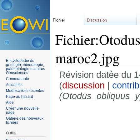
Fichier
Discussion
Fichier:Otodus
maroc2.jpg
Encyclopédie de
géologie, minéralogie,
paléontologie et autres
Révision datée du 1
Géosciences
Communauté
(
discussion
|
contrib
Actualités
Modifications récentes
(Otodus_obliquus_y
Page au hasard
Aide
Créer une nouvelle
page
Galerie des nouveaux
fichiers
Outils