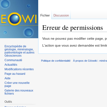
Fichier
Discussion
Erreur de permissions
Aller à :
navigation
,
rechercher
Vous ne pouvez pas modifier cette page, po
L'action que vous avez demandée est limit
Encyclopédie de
géologie, minéralogie,
paléontologie et autres
Géosciences
Communauté
Politique de confidentialité
À propos de Géowiki : minérau
Actualités
Modifications récentes
Page au hasard
Aide
Créer une nouvelle
page
Galerie des nouveaux
fichiers
Outils