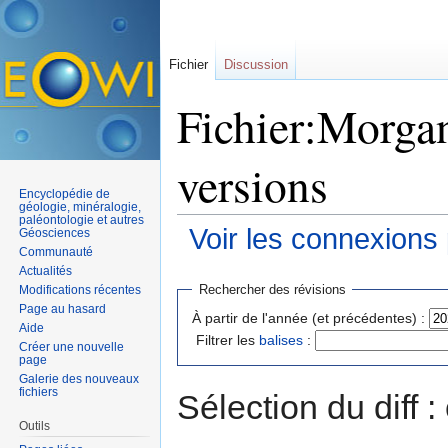
Fichier
Discussion
Fichier:Morgan
versions
Encyclopédie de
géologie, minéralogie,
paléontologie et autres
Voir les connexions
Géosciences
Communauté
Aller à :
navigation
,
rechercher
Actualités
Rechercher des révisions
Modifications récentes
Page au hasard
À partir de l'année (et précédentes) :
Aide
Filtrer les
balises
:
Créer une nouvelle
page
Galerie des nouveaux
fichiers
Sélection du diff 
Outils