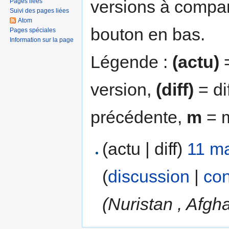
versions à compar
Pages liées
Suivi des pages liées
Atom
bouton en bas.
Pages spéciales
Information sur la page
Légende :
(actu)
=
version,
(diff)
= di
précédente,
m
= m
(actu | diff)
11 ma
(
discussion
|
con
(Nuristan , Afgh