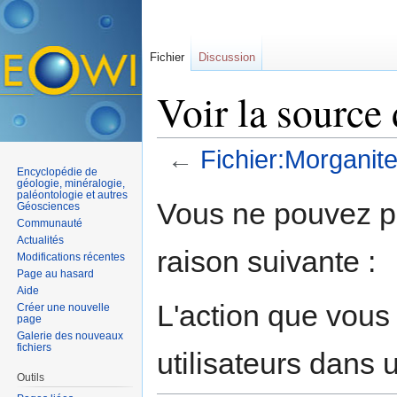
Fichier
Discussion
Voir la source
←
Fichier:Morganite
Encyclopédie de
Aller à :
navigation
,
rechercher
géologie, minéralogie,
paléontologie et autres
Vous ne pouvez pa
Géosciences
Communauté
Actualités
raison suivante :
Modifications récentes
Page au hasard
Aide
L'action que vous
Créer une nouvelle
page
Galerie des nouveaux
fichiers
utilisateurs dans
Outils