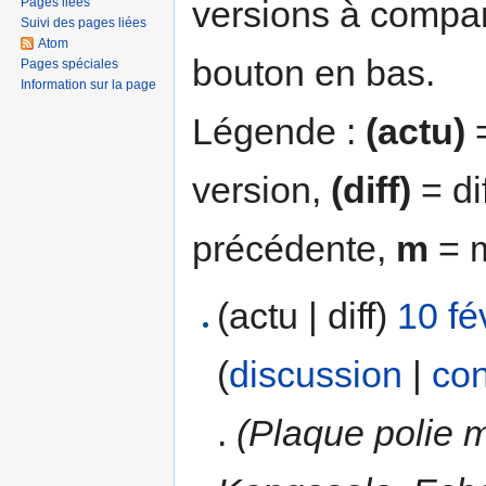
versions à compar
Pages liées
Suivi des pages liées
Atom
bouton en bas.
Pages spéciales
Information sur la page
Légende :
(actu)
=
version,
(diff)
= di
précédente,
m
= m
(actu | diff)
10 fé
(
discussion
|
con
.
(Plaque polie 