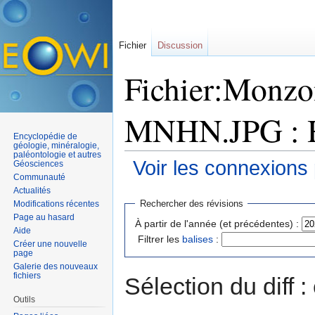
Fichier
Discussion
Fichier:Monzo
MNHN.JPG : Hi
Encyclopédie de
géologie, minéralogie,
paléontologie et autres
Voir les connexions
Géosciences
Communauté
Aller à :
navigation
,
rechercher
Actualités
Rechercher des révisions
Modifications récentes
Page au hasard
À partir de l'année (et précédentes) :
Aide
Filtrer les
balises
:
Créer une nouvelle
page
Galerie des nouveaux
fichiers
Sélection du diff 
Outils