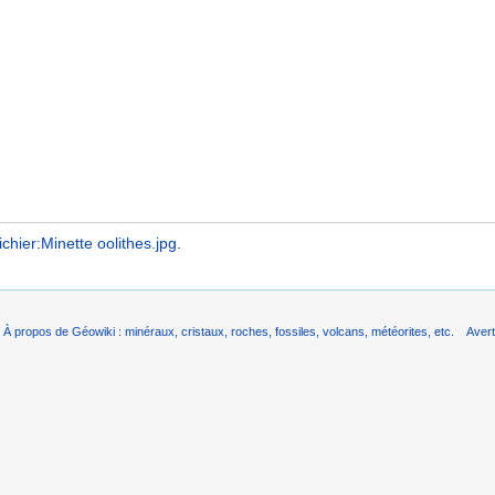
ichier:Minette oolithes.jpg
.
À propos de Géowiki : minéraux, cristaux, roches, fossiles, volcans, météorites, etc.
Aver