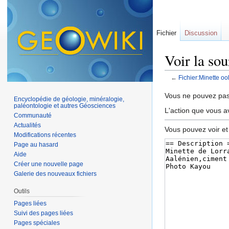
Fichier
Discussion
Voir la sou
←
Fichier:Minette ool
Aller à :
navigation
,
Vous ne pouvez pas 
Encyclopédie de géologie, minéralogie,
paléontologie et autres Géosciences
L'action que vous a
Communauté
Actualités
Vous pouvez voir et
Modifications récentes
Page au hasard
Aide
Créer une nouvelle page
Galerie des nouveaux fichiers
Outils
Pages liées
Suivi des pages liées
Pages spéciales