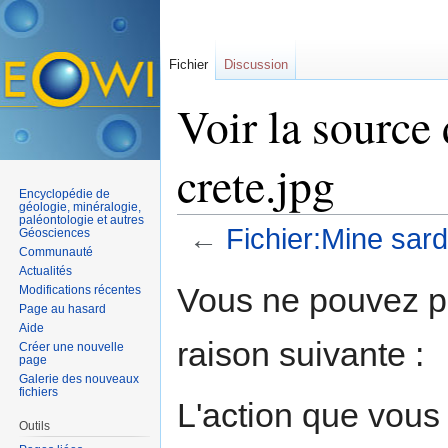
Fichier
Discussion
Voir la source
crete.jpg
Encyclopédie de
géologie, minéralogie,
paléontologie et autres
←
Fichier:Mine sard
Géosciences
Communauté
Aller à :
navigation
,
rechercher
Actualités
Vous ne pouvez pa
Modifications récentes
Page au hasard
Aide
raison suivante :
Créer une nouvelle
page
Galerie des nouveaux
fichiers
L'action que vous
Outils