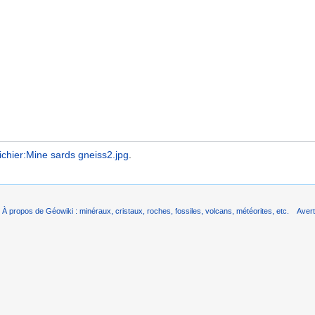
ichier:Mine sards gneiss2.jpg
.
À propos de Géowiki : minéraux, cristaux, roches, fossiles, volcans, météorites, etc.
Aver