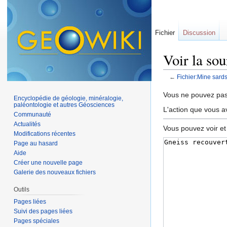
Fichier
Discussion
Voir la so
←
Fichier:Mine sard
Aller à :
navigation
,
Vous ne pouvez pas 
Encyclopédie de géologie, minéralogie,
paléontologie et autres Géosciences
L'action que vous a
Communauté
Actualités
Vous pouvez voir et
Modifications récentes
Page au hasard
Aide
Créer une nouvelle page
Galerie des nouveaux fichiers
Outils
Pages liées
Suivi des pages liées
Pages spéciales