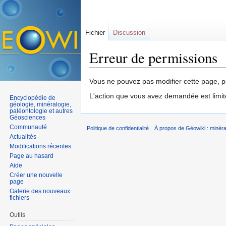
Fichier
Discussion
Erreur de permissions
Aller à :
navigation
,
rechercher
Vous ne pouvez pas modifier cette page, po
L'action que vous avez demandée est limit
Encyclopédie de
géologie, minéralogie,
paléontologie et autres
Géosciences
Communauté
Politique de confidentialité
À propos de Géowiki : minérau
Actualités
Modifications récentes
Page au hasard
Aide
Créer une nouvelle
page
Galerie des nouveaux
fichiers
Outils