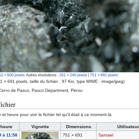
52 × 600 pixels
.
Autres résolutions :
261 × 240 pixels
|
751 × 691 pixels
.
1 × 691 pixels, taille du fichier : 97 Kio, type MIME :
image/jpeg
)
Cerro de Pasco, Pasco Department, Pérou
ichier
et heure pour voir le fichier tel qu'il était à ce moment-là.
 heure
Vignette
Dimensions
Utilisateur
9 à 11:58
751 × 691
Samael