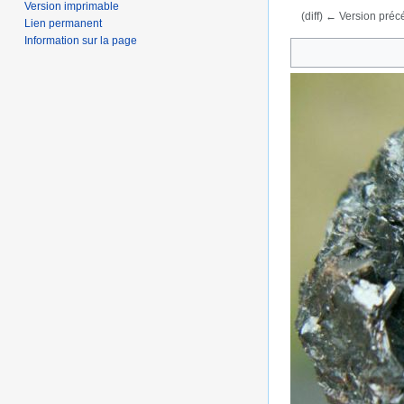
Version imprimable
(diff) ← Version précé
Lien permanent
Aller à :
navigation
,
Information sur la page