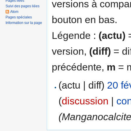
versions à compar
Pages liées
Suivi des pages liées
Atom
bouton en bas.
Pages spéciales
Information sur la page
Légende :
(actu)
=
version,
(diff)
= di
précédente,
m
= m
(actu | diff)
20 fé
(
discussion
|
con
(Manganocalcite