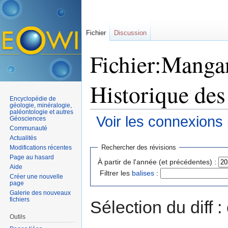
Fichier
Discussion
Fichier:Mangan
Historique des
Encyclopédie de
géologie, minéralogie,
paléontologie et autres
Voir les connexions
Géosciences
Communauté
Aller à :
navigation
,
rechercher
Actualités
Rechercher des révisions
Modifications récentes
Page au hasard
À partir de l'année (et précédentes) :
Aide
Filtrer les
balises
:
Créer une nouvelle
page
Galerie des nouveaux
fichiers
Sélection du diff 
Outils