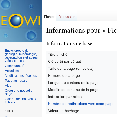
Fichier
Discussion
Informations pour « Fic
Aller à :
navigation
,
rechercher
Informations de base
Encyclopédie de
géologie, minéralogie,
Titre affiché
paléontologie et autres
Géosciences
Clé de tri par défaut
Communauté
Taille de la page (en octets)
Actualités
Numéro de la page
Modifications récentes
Page au hasard
Langue du contenu de la page
Aide
Modèle de contenu de la page
Créer une nouvelle
page
Indexation par robots
Galerie des nouveaux
fichiers
Nombre de redirections vers cette page
Valeur de hachage
Outils