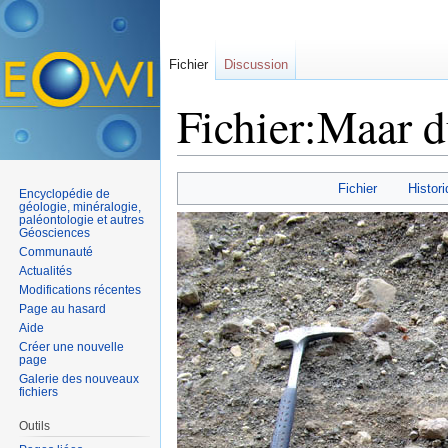
Fichier
Discussion
Fichier:Maar d
Aller à :
navigation
,
rechercher
Fichier
Histori
Encyclopédie de
géologie, minéralogie,
paléontologie et autres
Géosciences
Communauté
Actualités
Modifications récentes
Page au hasard
Aide
Créer une nouvelle
page
Galerie des nouveaux
fichiers
Outils