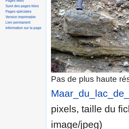
Pages liées
Suivi des pages liées
Pages spéciales
Version imprimable
Lien permanent
Information sur la page
Pas de plus haute rés
Maar_du_lac_de_S
pixels, taille du f
image/jpeg
)