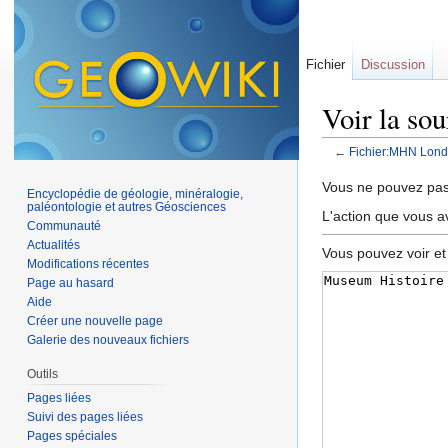
Fichier
Discussion
Voir la so
←
Fichier:MHN Londr
Aller à :
navigation
,
Vous ne pouvez pas 
Encyclopédie de géologie, minéralogie,
paléontologie et autres Géosciences
L'action que vous a
Communauté
Actualités
Vous pouvez voir et
Modifications récentes
Page au hasard
Aide
Créer une nouvelle page
Galerie des nouveaux fichiers
Outils
Pages liées
Suivi des pages liées
Pages spéciales