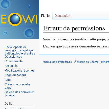
Fichier
Discussion
Erreur de permissions
Aller à :
navigation
,
rechercher
Vous ne pouvez pas modifier cette page, po
L'action que vous avez demandée est limit
Encyclopédie de
géologie, minéralogie,
paléontologie et autres
Géosciences
Communauté
Politique de confidentialité
À propos de Géowiki : minérau
Actualités
Modifications récentes
Page au hasard
Aide
Créer une nouvelle
page
Galerie des nouveaux
fichiers
Outils