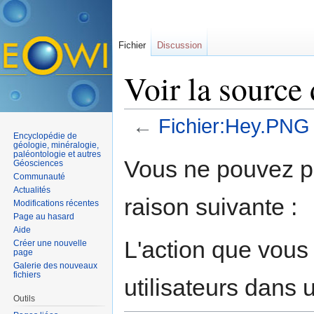
Fichier
Discussion
Voir la source
←
Fichier:Hey.PNG
Encyclopédie de
Aller à :
navigation
,
rechercher
géologie, minéralogie,
paléontologie et autres
Vous ne pouvez pa
Géosciences
Communauté
Actualités
raison suivante :
Modifications récentes
Page au hasard
Aide
L'action que vous
Créer une nouvelle
page
Galerie des nouveaux
fichiers
utilisateurs dans
Outils