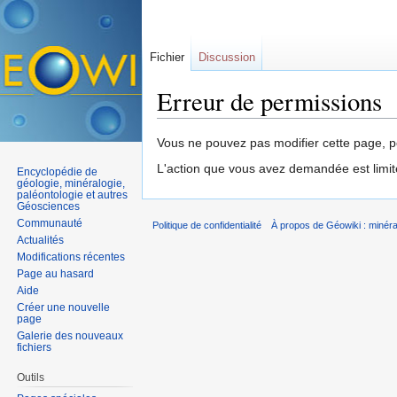
Fichier
Discussion
Erreur de permissions
Aller à :
navigation
,
rechercher
Vous ne pouvez pas modifier cette page, po
L'action que vous avez demandée est limit
Encyclopédie de
géologie, minéralogie,
paléontologie et autres
Géosciences
Communauté
Politique de confidentialité
À propos de Géowiki : minérau
Actualités
Modifications récentes
Page au hasard
Aide
Créer une nouvelle
page
Galerie des nouveaux
fichiers
Outils