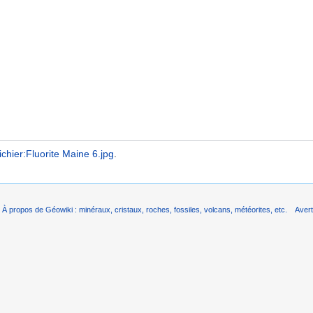
ichier:Fluorite Maine 6.jpg
.
À propos de Géowiki : minéraux, cristaux, roches, fossiles, volcans, météorites, etc.
Aver