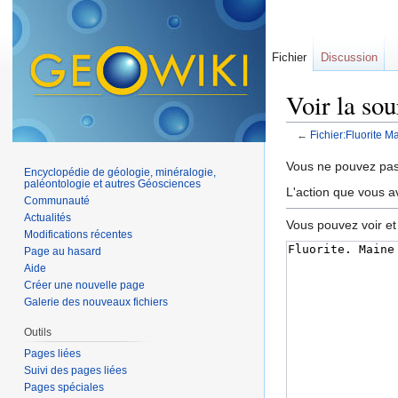
Fichier
Discussion
Voir la so
←
Fichier:Fluorite M
Aller à :
navigation
,
Vous ne pouvez pas 
Encyclopédie de géologie, minéralogie,
paléontologie et autres Géosciences
L'action que vous a
Communauté
Actualités
Vous pouvez voir et
Modifications récentes
Page au hasard
Aide
Créer une nouvelle page
Galerie des nouveaux fichiers
Outils
Pages liées
Suivi des pages liées
Pages spéciales