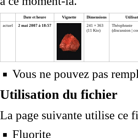
à ce moment-là.
Date et heure
Vignette
Dimensions
Utilisa
actuel
2 mai 2007 à 18:57
241 × 363
Théophraste
(11 Kio)
(
discussion
|
co
Vous ne pouvez pas rempla
Utilisation du fichier
La page suivante utilise ce fi
Fluorite