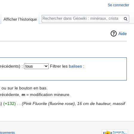
Se connecter
Rechercher
Afficher l’historique
Aide
précédents) :
Filtrer les
balises
:
 ou sur le bouton en bas.
précédente,
m
= modification mineure.
s)
(+132)
‎
. .
(Pink Fluorite (fluorine rose), 16 cm de hauteur, massif
tissements