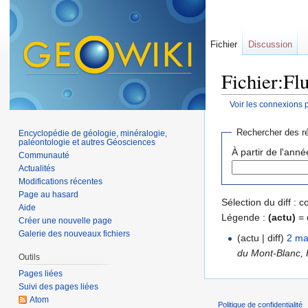
Fichier
Discussion
Fichier:Flu
Voir les connexions 
Aller à :
navigation
,
Rechercher des ré
Encyclopédie de géologie, minéralogie,
paléontologie et autres Géosciences
À partir de l'anné
Communauté
Actualités
Modifications récentes
Page au hasard
Sélection du diff :
Aide
Légende :
(actu)
= 
Créer une nouvelle page
Galerie des nouveaux fichiers
(actu | diff)
2 ma
du Mont-Blanc, H
Outils
Pages liées
Suivi des pages liées
Atom
Politique de confidentialité