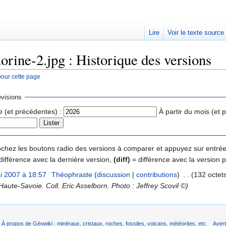
Lire
Voir le texte source
orine-2.jpg : Historique des versions
pour cette page
rechercher
visions
e (et précédentes) :
À partir du mois (et 
 cochez les boutons radio des versions à comparer et appuyez sur entrée
différence avec la dernière version,
(diff)
= différence avec la version 
i 2007 à 18:57
‎
Théophraste
(
discussion
|
contributions
)
‎
. .
(132 octet
aute-Savoie. Coll. Eric Asselborn. Photo : Jeffrey Scovil ©)
À propos de Géowiki : minéraux, cristaux, roches, fossiles, volcans, météorites, etc.
Aver