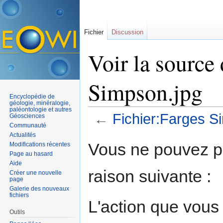
Fichier
Discussion
Voir la source 
Simpson.jpg
Encyclopédie de
géologie, minéralogie,
paléontologie et autres
←
Fichier:Farges S
Géosciences
Communauté
Aller à :
navigation
,
rechercher
Actualités
Vous ne pouvez pa
Modifications récentes
Page au hasard
Aide
raison suivante :
Créer une nouvelle
page
Galerie des nouveaux
fichiers
L'action que vous
Outils