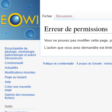
Fichier
Discussion
Erreur de permissions
Aller à :
navigation
,
rechercher
Vous ne pouvez pas modifier cette page, po
L'action que vous avez demandée est limit
Encyclopédie de
géologie, minéralogie,
paléontologie et autres
Géosciences
Communauté
Politique de confidentialité
À propos de Géowiki : minérau
Actualités
Modifications récentes
Page au hasard
Aide
Créer une nouvelle
page
Galerie des nouveaux
fichiers
Outils