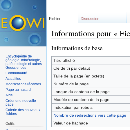
Fichier
Discussion
Informations pour « Fi
Aller à :
navigation
,
rechercher
Informations de base
Encyclopédie de
géologie, minéralogie,
Titre affiché
paléontologie et autres
Géosciences
Clé de tri par défaut
Communauté
Taille de la page (en octets)
Actualités
Numéro de la page
Modifications récentes
Page au hasard
Langue du contenu de la page
Aide
Modèle de contenu de la page
Créer une nouvelle
page
Indexation par robots
Galerie des nouveaux
fichiers
Nombre de redirections vers cette page
Valeur de hachage
Outils