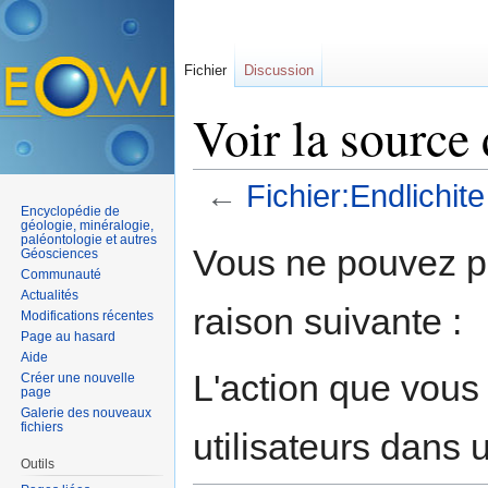
Fichier
Discussion
Voir la source 
←
Fichier:Endlichite
Encyclopédie de
Aller à :
navigation
,
rechercher
géologie, minéralogie,
paléontologie et autres
Vous ne pouvez pa
Géosciences
Communauté
Actualités
raison suivante :
Modifications récentes
Page au hasard
Aide
L'action que vous
Créer une nouvelle
page
Galerie des nouveaux
fichiers
utilisateurs dans
Outils