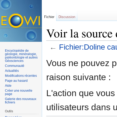
Fichier
Discussion
Voir la source
←
Fichier:Doline ca
Encyclopédie de
Aller à :
navigation
,
rechercher
géologie, minéralogie,
paléontologie et autres
Vous ne pouvez pa
Géosciences
Communauté
Actualités
raison suivante :
Modifications récentes
Page au hasard
Aide
L'action que vous
Créer une nouvelle
page
Galerie des nouveaux
fichiers
utilisateurs dans
Outils