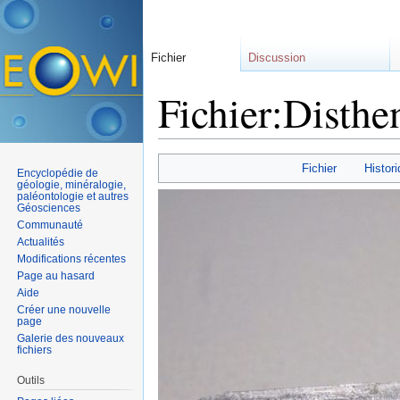
Fichier
Discussion
Fichier:Disthen
Aller à :
navigation
,
rechercher
Fichier
Histori
Encyclopédie de
géologie, minéralogie,
paléontologie et autres
Géosciences
Communauté
Actualités
Modifications récentes
Page au hasard
Aide
Créer une nouvelle
page
Galerie des nouveaux
fichiers
Outils