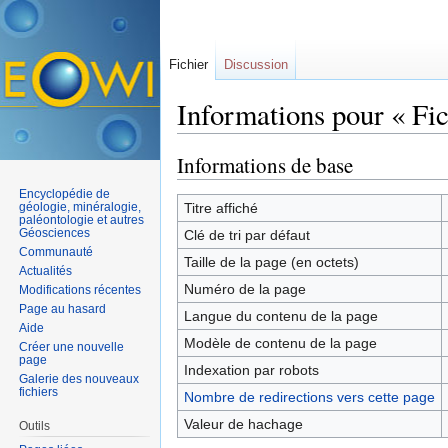
Fichier
Discussion
Informations pour « Fi
Aller à :
navigation
,
rechercher
Informations de base
Encyclopédie de
géologie, minéralogie,
Titre affiché
paléontologie et autres
Géosciences
Clé de tri par défaut
Communauté
Taille de la page (en octets)
Actualités
Numéro de la page
Modifications récentes
Page au hasard
Langue du contenu de la page
Aide
Modèle de contenu de la page
Créer une nouvelle
page
Indexation par robots
Galerie des nouveaux
fichiers
Nombre de redirections vers cette page
Valeur de hachage
Outils